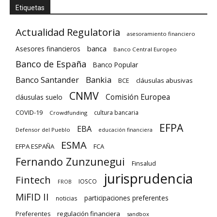
Etiquetas
Actualidad Regulatoria
asesoramiento financiero
banca
Asesores financieros
Banco Central Europeo
Banco de España
Banco Popular
Banco Santander
Bankia
cláusulas abusivas
BCE
CNMV
Comisión Europea
cláusulas suelo
COVID-19
cultura bancaria
Crowdfunding
EFPA
EBA
Defensor del Pueblo
educación financiera
ESMA
EFPA ESPAÑA
FCA
Fernando Zunzunegui
Finsalud
jurisprudencia
Fintech
IOSCO
FROB
MiFID II
participaciones preferentes
noticias
regulación financiera
Preferentes
sandbox