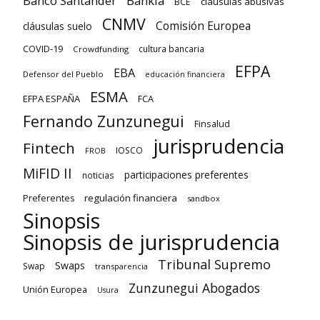
Banco Santander
Bankia
cláusulas abusivas
BCE
CNMV
Comisión Europea
cláusulas suelo
COVID-19
cultura bancaria
Crowdfunding
EFPA
EBA
Defensor del Pueblo
educación financiera
ESMA
EFPA ESPAÑA
FCA
Fernando Zunzunegui
Finsalud
jurisprudencia
Fintech
IOSCO
FROB
MiFID II
participaciones preferentes
noticias
regulación financiera
Preferentes
sandbox
Sinopsis
Sinopsis de jurisprudencia
Tribunal Supremo
Swaps
Swap
transparencia
Zunzunegui Abogados
Unión Europea
Usura