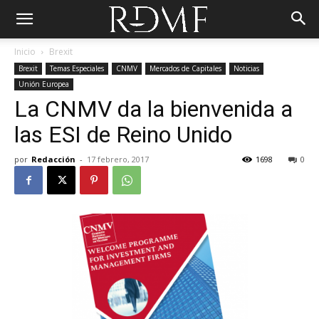
Inicio
Brexit
Brexit
Temas Especiales
CNMV
Mercados de Capitales
Noticias
Unión Europea
La CNMV da la bienvenida a
las ESI de Reino Unido
por
Redacción
-
17 febrero, 2017
1698
0