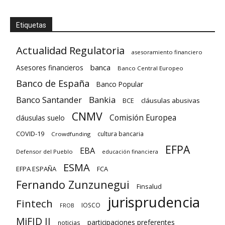
Etiquetas
Actualidad Regulatoria
asesoramiento financiero
banca
Asesores financieros
Banco Central Europeo
Banco de España
Banco Popular
Banco Santander
Bankia
cláusulas abusivas
BCE
CNMV
Comisión Europea
cláusulas suelo
COVID-19
cultura bancaria
Crowdfunding
EFPA
EBA
Defensor del Pueblo
educación financiera
ESMA
EFPA ESPAÑA
FCA
Fernando Zunzunegui
Finsalud
jurisprudencia
Fintech
IOSCO
FROB
MiFID II
participaciones preferentes
noticias