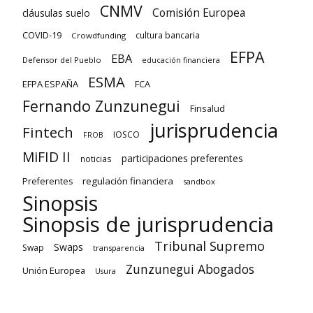
CNMV
Comisión Europea
cláusulas suelo
COVID-19
cultura bancaria
Crowdfunding
EFPA
EBA
Defensor del Pueblo
educación financiera
ESMA
EFPA ESPAÑA
FCA
Fernando Zunzunegui
Finsalud
jurisprudencia
Fintech
IOSCO
FROB
MiFID II
participaciones preferentes
noticias
regulación financiera
Preferentes
sandbox
Sinopsis
Sinopsis de jurisprudencia
Tribunal Supremo
Swaps
Swap
transparencia
Zunzunegui Abogados
Unión Europea
Usura