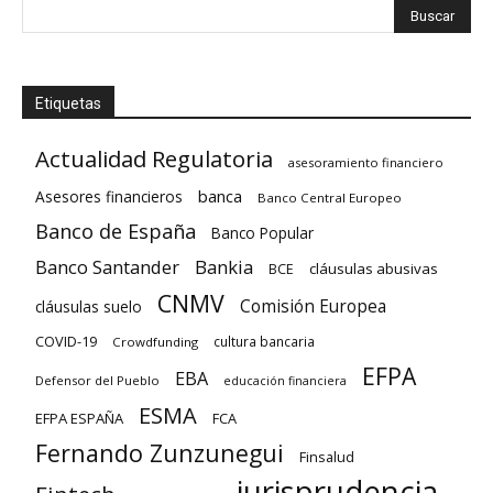
Etiquetas
Actualidad Regulatoria
asesoramiento financiero
banca
Asesores financieros
Banco Central Europeo
Banco de España
Banco Popular
Banco Santander
Bankia
cláusulas abusivas
BCE
CNMV
Comisión Europea
cláusulas suelo
COVID-19
cultura bancaria
Crowdfunding
EFPA
EBA
Defensor del Pueblo
educación financiera
ESMA
EFPA ESPAÑA
FCA
Fernando Zunzunegui
Finsalud
jurisprudencia