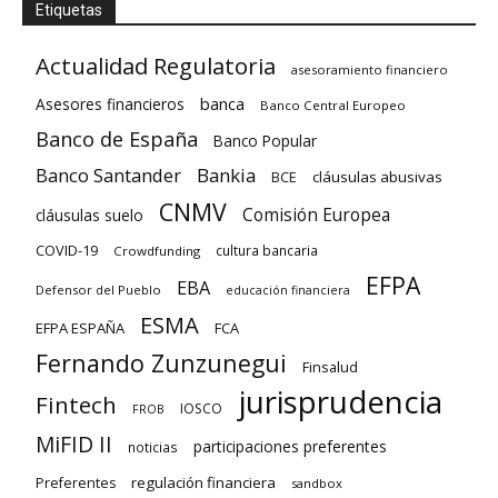
Etiquetas
Actualidad Regulatoria
asesoramiento financiero
banca
Asesores financieros
Banco Central Europeo
Banco de España
Banco Popular
Banco Santander
Bankia
cláusulas abusivas
BCE
CNMV
Comisión Europea
cláusulas suelo
COVID-19
cultura bancaria
Crowdfunding
EFPA
EBA
Defensor del Pueblo
educación financiera
ESMA
EFPA ESPAÑA
FCA
Fernando Zunzunegui
Finsalud
jurisprudencia
Fintech
IOSCO
FROB
MiFID II
participaciones preferentes
noticias
regulación financiera
Preferentes
sandbox