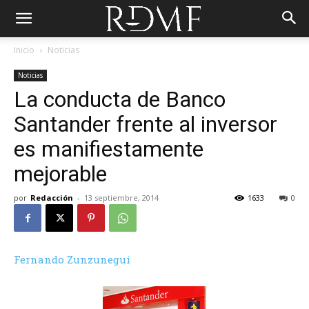
Inicio
Noticias
Noticias
La conducta de Banco
Santander frente al inversor
es manifiestamente
mejorable
por
Redacción
-
13 septiembre, 2014
1633
0
Fernando Zunzunegui