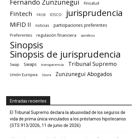
Fernando Zunzunegui
Finsalud
jurisprudencia
Fintech
IOSCO
FROB
MiFID II
participaciones preferentes
noticias
regulación financiera
Preferentes
sandbox
Sinopsis
Sinopsis de jurisprudencia
Tribunal Supremo
Swaps
Swap
transparencia
Zunzunegui Abogados
Unión Europea
Usura
Entradas recientes
El Tribunal Supremo declara la abusividad de los seguros de
vida de prima única vinculados a los préstamos hipotecarios
(STS 913/2026, 11 de junio de 2026)