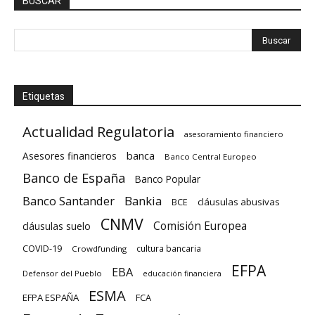
BUSCAR
Etiquetas
Actualidad Regulatoria
asesoramiento financiero
banca
Asesores financieros
Banco Central Europeo
Banco de España
Banco Popular
Banco Santander
Bankia
cláusulas abusivas
BCE
CNMV
Comisión Europea
cláusulas suelo
COVID-19
cultura bancaria
Crowdfunding
EFPA
EBA
Defensor del Pueblo
educación financiera
ESMA
EFPA ESPAÑA
FCA