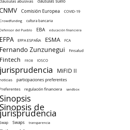
cláusulas suelo
cláusulas abusivas
CNMV
Comisión Europea
COVID-19
cultura bancaria
Crowdfunding
EBA
Defensor del Pueblo
educación financiera
EFPA
ESMA
EFPA ESPAÑA
FCA
Fernando Zunzunegui
Finsalud
Fintech
IOSCO
FROB
jurisprudencia
MiFID II
participaciones preferentes
noticias
regulación financiera
Preferentes
sandbox
Sinopsis
Sinopsis de
jurisprudencia
Swaps
Swap
transparencia