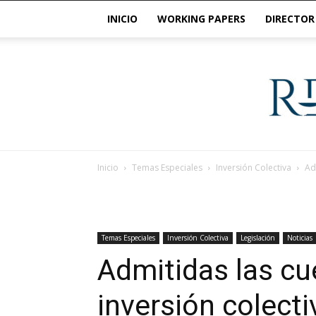
INICIO
WORKING PAPERS
DIRECTOR
Inicio
Temas Especiales
Inversión Colectiva
Ad
Temas Especiales
Inversión Colectiva
Legislación
Noticias
Admitidas las cu
inversión colecti