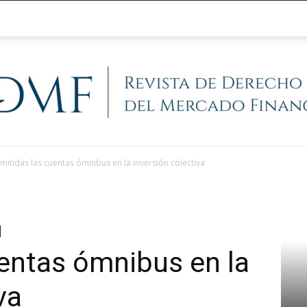
mitidas las cuentas ómnibus en la inversión colectiva
@RegFinanciera
entas ómnibus en la
va