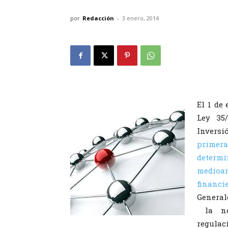
por
Redacción
-
3 enero, 2014
El 1 de
Ley 35
Inversi
primera
determ
medioam
financie
General
la nor
regulac