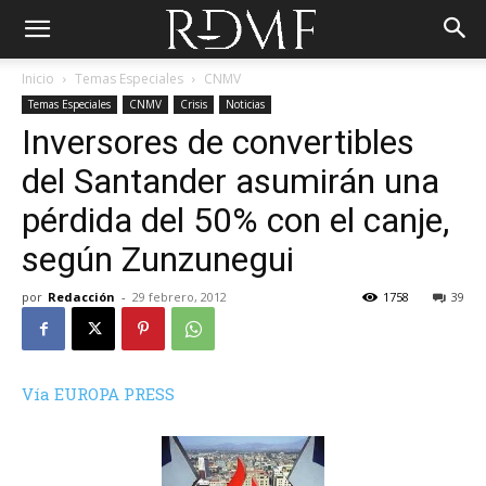
Inicio
Temas Especiales
CNMV
Temas Especiales
CNMV
Crisis
Noticias
Inversores de convertibles
del Santander asumirán una
pérdida del 50% con el canje,
según Zunzunegui
por
Redacción
-
29 febrero, 2012
1758
39
Vía EUROPA PRESS