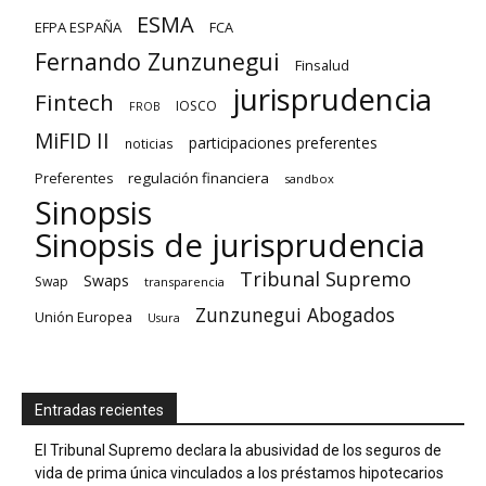
ESMA
EFPA ESPAÑA
FCA
Fernando Zunzunegui
Finsalud
jurisprudencia
Fintech
IOSCO
FROB
MiFID II
participaciones preferentes
noticias
regulación financiera
Preferentes
sandbox
Sinopsis
Sinopsis de jurisprudencia
Tribunal Supremo
Swaps
Swap
transparencia
Zunzunegui Abogados
Unión Europea
Usura
Entradas recientes
El Tribunal Supremo declara la abusividad de los seguros de
vida de prima única vinculados a los préstamos hipotecarios