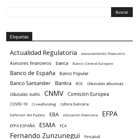
Etiquetas
Actualidad Regulatoria
asesoramiento financiero
banca
Asesores financieros
Banco Central Europeo
Banco de España
Banco Popular
Banco Santander
Bankia
cláusulas abusivas
BCE
CNMV
Comisión Europea
cláusulas suelo
COVID-19
cultura bancaria
Crowdfunding
EFPA
EBA
Defensor del Pueblo
educación financiera
ESMA
EFPA ESPAÑA
FCA
Fernando Zunzunegui
Finsalud