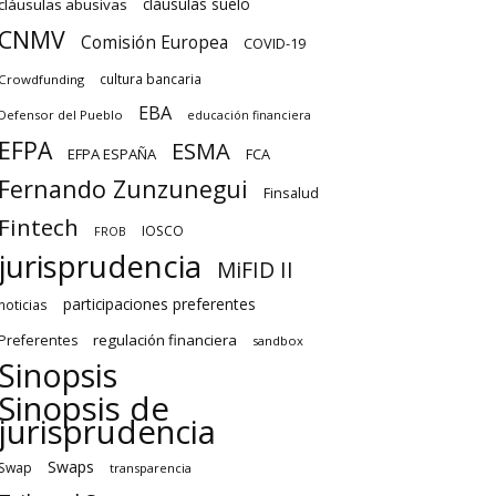
cláusulas suelo
cláusulas abusivas
CNMV
Comisión Europea
COVID-19
cultura bancaria
Crowdfunding
EBA
Defensor del Pueblo
educación financiera
EFPA
ESMA
EFPA ESPAÑA
FCA
Fernando Zunzunegui
Finsalud
Fintech
IOSCO
FROB
jurisprudencia
MiFID II
participaciones preferentes
noticias
regulación financiera
Preferentes
sandbox
Sinopsis
Sinopsis de
jurisprudencia
Swaps
Swap
transparencia