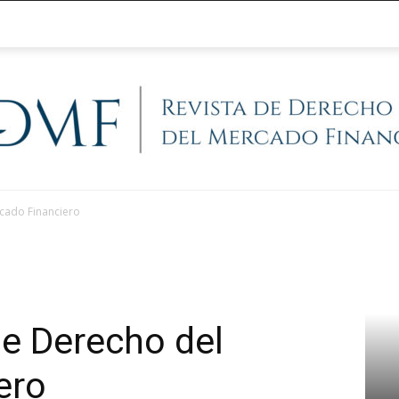
cado Financiero
@RegFinanciera
de Derecho del
ero