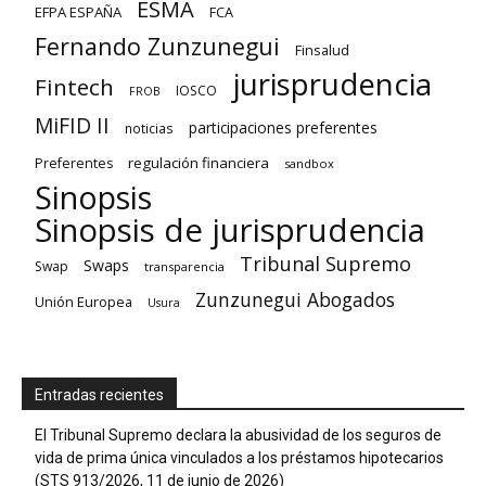
ESMA
EFPA ESPAÑA
FCA
Fernando Zunzunegui
Finsalud
jurisprudencia
Fintech
IOSCO
FROB
MiFID II
participaciones preferentes
noticias
regulación financiera
Preferentes
sandbox
Sinopsis
Sinopsis de jurisprudencia
Tribunal Supremo
Swaps
Swap
transparencia
Zunzunegui Abogados
Unión Europea
Usura
Entradas recientes
El Tribunal Supremo declara la abusividad de los seguros de
vida de prima única vinculados a los préstamos hipotecarios
(STS 913/2026, 11 de junio de 2026)