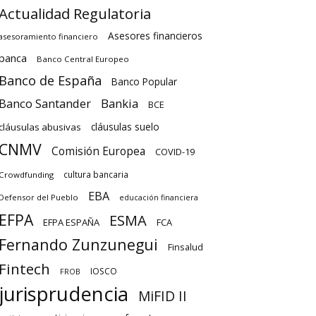
Actualidad Regulatoria
Asesores financieros
asesoramiento financiero
banca
Banco Central Europeo
Banco de España
Banco Popular
Banco Santander
Bankia
BCE
cláusulas suelo
cláusulas abusivas
CNMV
Comisión Europea
COVID-19
cultura bancaria
Crowdfunding
EBA
Defensor del Pueblo
educación financiera
EFPA
ESMA
EFPA ESPAÑA
FCA
Fernando Zunzunegui
Finsalud
Fintech
IOSCO
FROB
jurisprudencia
MiFID II