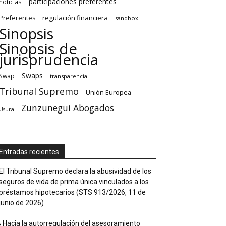
participaciones preferentes
noticias
regulación financiera
Preferentes
sandbox
Sinopsis
Sinopsis de
jurisprudencia
Swaps
Swap
transparencia
Tribunal Supremo
Unión Europea
Zunzunegui Abogados
Usura
Entradas recientes
El Tribunal Supremo declara la abusividad de los
seguros de vida de prima única vinculados a los
préstamos hipotecarios (STS 913/2026, 11 de
junio de 2026)
¿Hacia la autorregulación del asesoramiento