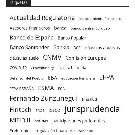
Etiquetas
Actualidad Regulatoria
asesoramiento financiero
banca
Asesores financieros
Banco Central Europeo
Banco de España
Banco Popular
Banco Santander
Bankia
cláusulas abusivas
BCE
CNMV
Comisión Europea
cláusulas suelo
COVID-19
cultura bancaria
Crowdfunding
EFPA
EBA
Defensor del Pueblo
educación financiera
ESMA
EFPA ESPAÑA
FCA
Fernando Zunzunegui
Finsalud
jurisprudencia
Fintech
IOSCO
FROB
MiFID II
participaciones preferentes
noticias
regulación financiera
Preferentes
sandbox