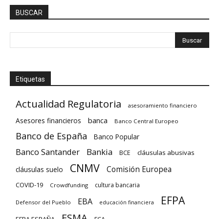
BUSCAR
Etiquetas
Actualidad Regulatoria
asesoramiento financiero
banca
Asesores financieros
Banco Central Europeo
Banco de España
Banco Popular
Banco Santander
Bankia
cláusulas abusivas
BCE
CNMV
Comisión Europea
cláusulas suelo
COVID-19
cultura bancaria
Crowdfunding
EFPA
EBA
Defensor del Pueblo
educación financiera
ESMA