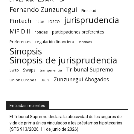
EFPA ESPAÑA
FCA
Fernando Zunzunegui
Finsalud
jurisprudencia
Fintech
IOSCO
FROB
MiFID II
participaciones preferentes
noticias
regulación financiera
Preferentes
sandbox
Sinopsis
Sinopsis de jurisprudencia
Tribunal Supremo
Swaps
Swap
transparencia
Zunzunegui Abogados
Unión Europea
Usura
Entradas recientes
El Tribunal Supremo declara la abusividad de los seguros de
vida de prima única vinculados a los préstamos hipotecarios
(STS 913/2026, 11 de junio de 2026)