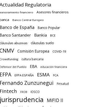
Actualidad Regulatoria
Asesores financieros
asesoramiento financiero
banca
Banco Central Europeo
Banco de España
Banco Popular
Banco Santander
Bankia
BCE
cláusulas suelo
cláusulas abusivas
CNMV
Comisión Europea
COVID-19
cultura bancaria
Crowdfunding
EBA
Defensor del Pueblo
educación financiera
EFPA
ESMA
EFPA ESPAÑA
FCA
Fernando Zunzunegui
Finsalud
Fintech
IOSCO
FROB
jurisprudencia
MiFID II