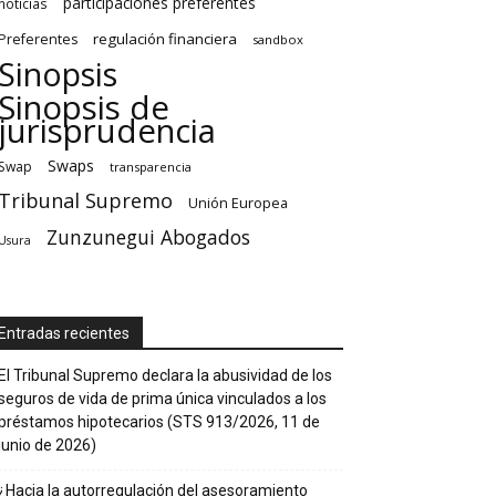
participaciones preferentes
noticias
regulación financiera
Preferentes
sandbox
Sinopsis
Sinopsis de
jurisprudencia
Swaps
Swap
transparencia
Tribunal Supremo
Unión Europea
Zunzunegui Abogados
Usura
Entradas recientes
El Tribunal Supremo declara la abusividad de los
seguros de vida de prima única vinculados a los
préstamos hipotecarios (STS 913/2026, 11 de
junio de 2026)
¿Hacia la autorregulación del asesoramiento