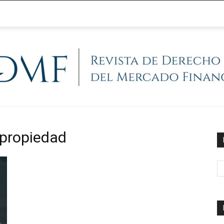
@RegFinanciera
a propiedad