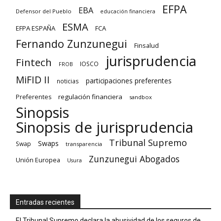
EFPA
EBA
Defensor del Pueblo
educación financiera
ESMA
EFPA ESPAÑA
FCA
Fernando Zunzunegui
Finsalud
jurisprudencia
Fintech
IOSCO
FROB
MiFID II
participaciones preferentes
noticias
regulación financiera
Preferentes
sandbox
Sinopsis
Sinopsis de jurisprudencia
Tribunal Supremo
Swaps
Swap
transparencia
Zunzunegui Abogados
Unión Europea
Usura
Entradas recientes
El Tribunal Supremo declara la abusividad de los seguros de