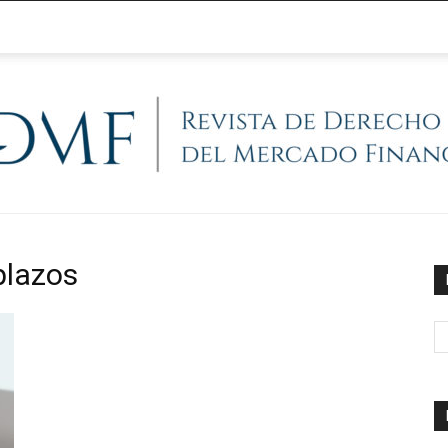
@RegFinanciera
plazos