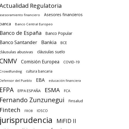
Actualidad Regulatoria
Asesores financieros
asesoramiento financiero
banca
Banco Central Europeo
Banco de España
Banco Popular
Banco Santander
Bankia
BCE
cláusulas suelo
cláusulas abusivas
CNMV
Comisión Europea
COVID-19
cultura bancaria
Crowdfunding
EBA
Defensor del Pueblo
educación financiera
EFPA
ESMA
EFPA ESPAÑA
FCA
Fernando Zunzunegui
Finsalud
Fintech
IOSCO
FROB
jurisprudencia
MiFID II