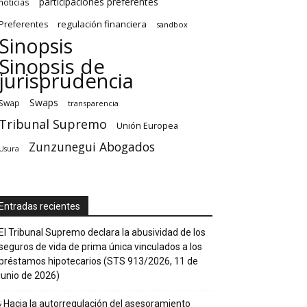
participaciones preferentes
noticias
regulación financiera
Preferentes
sandbox
Sinopsis
Sinopsis de
jurisprudencia
Swaps
Swap
transparencia
Tribunal Supremo
Unión Europea
Zunzunegui Abogados
Usura
Entradas recientes
El Tribunal Supremo declara la abusividad de los
seguros de vida de prima única vinculados a los
préstamos hipotecarios (STS 913/2026, 11 de
junio de 2026)
¿Hacia la autorregulación del asesoramiento