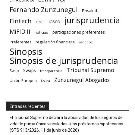
EFPA ESPAÑA
FCA
Fernando Zunzunegui
Finsalud
jurisprudencia
Fintech
IOSCO
FROB
MiFID II
participaciones preferentes
noticias
regulación financiera
Preferentes
sandbox
Sinopsis
Sinopsis de jurisprudencia
Tribunal Supremo
Swaps
Swap
transparencia
Zunzunegui Abogados
Unión Europea
Usura
Entradas recientes
El Tribunal Supremo declara la abusividad de los seguros de
vida de prima única vinculados a los préstamos hipotecarios
(STS 913/2026, 11 de junio de 2026)