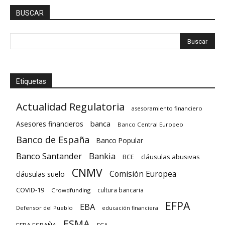
BUSCAR
Etiquetas
Actualidad Regulatoria
asesoramiento financiero
banca
Asesores financieros
Banco Central Europeo
Banco de España
Banco Popular
Banco Santander
Bankia
cláusulas abusivas
BCE
CNMV
Comisión Europea
cláusulas suelo
COVID-19
cultura bancaria
Crowdfunding
EFPA
EBA
Defensor del Pueblo
educación financiera
ESMA