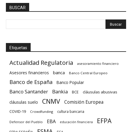
BUSCAR
Etiquetas
Actualidad Regulatoria
asesoramiento financiero
banca
Asesores financieros
Banco Central Europeo
Banco de España
Banco Popular
Banco Santander
Bankia
cláusulas abusivas
BCE
CNMV
Comisión Europea
cláusulas suelo
COVID-19
cultura bancaria
Crowdfunding
EFPA
EBA
Defensor del Pueblo
educación financiera
ESMA