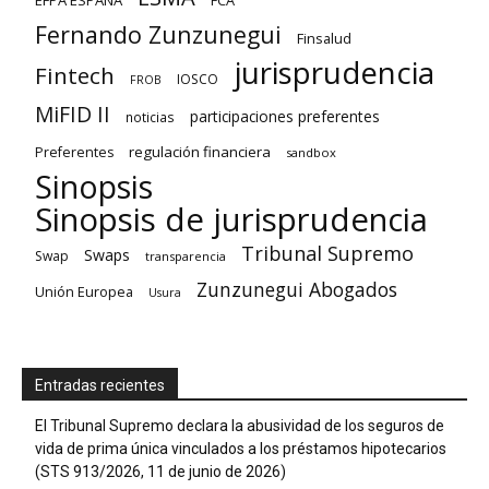
EFPA ESPAÑA
FCA
Fernando Zunzunegui
Finsalud
jurisprudencia
Fintech
IOSCO
FROB
MiFID II
participaciones preferentes
noticias
regulación financiera
Preferentes
sandbox
Sinopsis
Sinopsis de jurisprudencia
Tribunal Supremo
Swaps
Swap
transparencia
Zunzunegui Abogados
Unión Europea
Usura
Entradas recientes
El Tribunal Supremo declara la abusividad de los seguros de
vida de prima única vinculados a los préstamos hipotecarios
(STS 913/2026, 11 de junio de 2026)