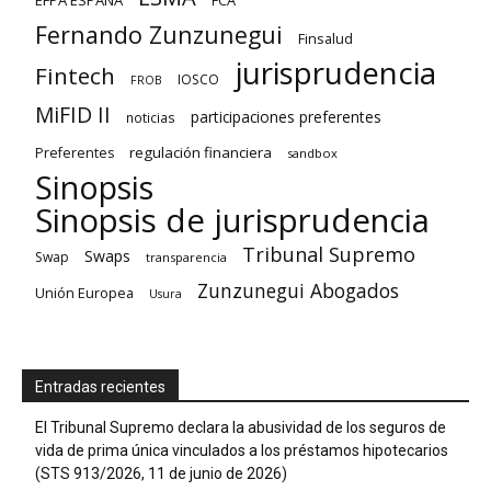
EFPA ESPAÑA
FCA
Fernando Zunzunegui
Finsalud
jurisprudencia
Fintech
IOSCO
FROB
MiFID II
participaciones preferentes
noticias
regulación financiera
Preferentes
sandbox
Sinopsis
Sinopsis de jurisprudencia
Tribunal Supremo
Swaps
Swap
transparencia
Zunzunegui Abogados
Unión Europea
Usura
Entradas recientes
El Tribunal Supremo declara la abusividad de los seguros de
vida de prima única vinculados a los préstamos hipotecarios
(STS 913/2026, 11 de junio de 2026)