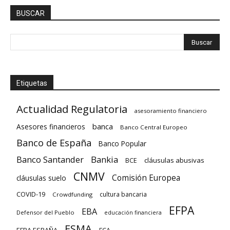
BUSCAR
Etiquetas
Actualidad Regulatoria
asesoramiento financiero
banca
Asesores financieros
Banco Central Europeo
Banco de España
Banco Popular
Banco Santander
Bankia
cláusulas abusivas
BCE
CNMV
Comisión Europea
cláusulas suelo
COVID-19
cultura bancaria
Crowdfunding
EFPA
EBA
Defensor del Pueblo
educación financiera
ESMA