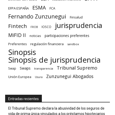
ESMA
EFPA ESPAÑA
FCA
Fernando Zunzunegui
Finsalud
jurisprudencia
Fintech
IOSCO
FROB
MiFID II
participaciones preferentes
noticias
regulación financiera
Preferentes
sandbox
Sinopsis
Sinopsis de jurisprudencia
Tribunal Supremo
Swaps
Swap
transparencia
Zunzunegui Abogados
Unión Europea
Usura
Entradas recientes
El Tribunal Supremo declara la abusividad de los seguros de
vida de prima única vinculados a los préstamos hipotecarios