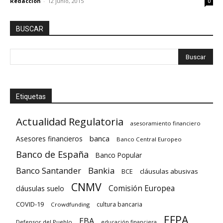
Redacción
-
12 junio, 2015
0
BUSCAR
Etiquetas
Actualidad Regulatoria
asesoramiento financiero
banca
Asesores financieros
Banco Central Europeo
Banco de España
Banco Popular
Banco Santander
Bankia
cláusulas abusivas
BCE
CNMV
Comisión Europea
cláusulas suelo
COVID-19
cultura bancaria
Crowdfunding
EFPA
EBA
Defensor del Pueblo
educación financiera