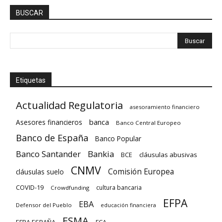
BUSCAR
Etiquetas
Actualidad Regulatoria
asesoramiento financiero
banca
Asesores financieros
Banco Central Europeo
Banco de España
Banco Popular
Banco Santander
Bankia
cláusulas abusivas
BCE
CNMV
Comisión Europea
cláusulas suelo
COVID-19
cultura bancaria
Crowdfunding
EFPA
EBA
Defensor del Pueblo
educación financiera
ESMA