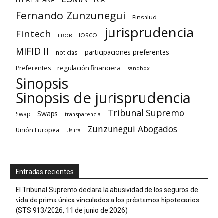
EFPA ESPAÑA
FCA
Fernando Zunzunegui
Finsalud
jurisprudencia
Fintech
IOSCO
FROB
MiFID II
participaciones preferentes
noticias
regulación financiera
Preferentes
sandbox
Sinopsis
Sinopsis de jurisprudencia
Tribunal Supremo
Swaps
Swap
transparencia
Zunzunegui Abogados
Unión Europea
Usura
Entradas recientes
El Tribunal Supremo declara la abusividad de los seguros de
vida de prima única vinculados a los préstamos hipotecarios
(STS 913/2026, 11 de junio de 2026)