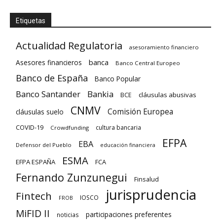
Etiquetas
Actualidad Regulatoria
asesoramiento financiero
banca
Asesores financieros
Banco Central Europeo
Banco de España
Banco Popular
Banco Santander
Bankia
cláusulas abusivas
BCE
CNMV
Comisión Europea
cláusulas suelo
COVID-19
cultura bancaria
Crowdfunding
EFPA
EBA
Defensor del Pueblo
educación financiera
ESMA
EFPA ESPAÑA
FCA
Fernando Zunzunegui
Finsalud
jurisprudencia
Fintech
IOSCO
FROB
MiFID II
participaciones preferentes
noticias