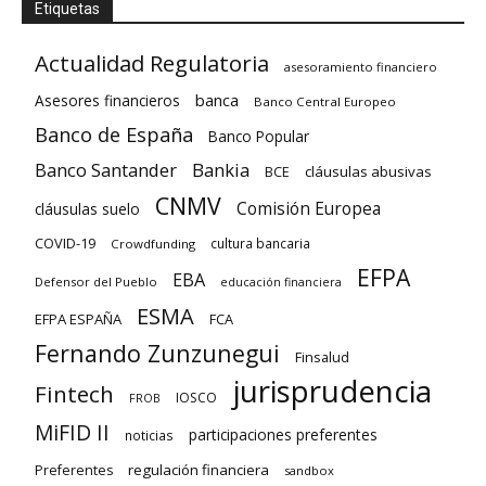
Etiquetas
Actualidad Regulatoria
asesoramiento financiero
banca
Asesores financieros
Banco Central Europeo
Banco de España
Banco Popular
Banco Santander
Bankia
cláusulas abusivas
BCE
CNMV
Comisión Europea
cláusulas suelo
COVID-19
cultura bancaria
Crowdfunding
EFPA
EBA
Defensor del Pueblo
educación financiera
ESMA
EFPA ESPAÑA
FCA
Fernando Zunzunegui
Finsalud
jurisprudencia
Fintech
IOSCO
FROB
MiFID II
participaciones preferentes
noticias
regulación financiera
Preferentes
sandbox