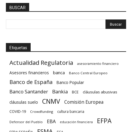
BUSCAR
Etiquetas
Actualidad Regulatoria
asesoramiento financiero
banca
Asesores financieros
Banco Central Europeo
Banco de España
Banco Popular
Banco Santander
Bankia
cláusulas abusivas
BCE
CNMV
Comisión Europea
cláusulas suelo
COVID-19
cultura bancaria
Crowdfunding
EFPA
EBA
Defensor del Pueblo
educación financiera
ESMA