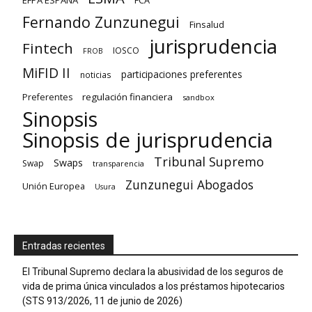
EFPA ESPAÑA
FCA
Fernando Zunzunegui
Finsalud
jurisprudencia
Fintech
IOSCO
FROB
MiFID II
participaciones preferentes
noticias
regulación financiera
Preferentes
sandbox
Sinopsis
Sinopsis de jurisprudencia
Tribunal Supremo
Swaps
Swap
transparencia
Zunzunegui Abogados
Unión Europea
Usura
Entradas recientes
El Tribunal Supremo declara la abusividad de los seguros de
vida de prima única vinculados a los préstamos hipotecarios
(STS 913/2026, 11 de junio de 2026)