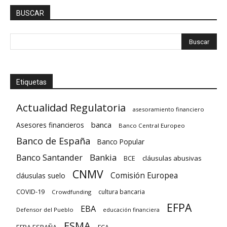
BUSCAR
Etiquetas
Actualidad Regulatoria
asesoramiento financiero
banca
Asesores financieros
Banco Central Europeo
Banco de España
Banco Popular
Banco Santander
Bankia
cláusulas abusivas
BCE
CNMV
Comisión Europea
cláusulas suelo
COVID-19
cultura bancaria
Crowdfunding
EFPA
EBA
Defensor del Pueblo
educación financiera
ESMA