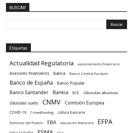
BUSCAR
Etiquetas
Actualidad Regulatoria
asesoramiento financiero
banca
Asesores financieros
Banco Central Europeo
Banco de España
Banco Popular
Banco Santander
Bankia
cláusulas abusivas
BCE
CNMV
Comisión Europea
cláusulas suelo
COVID-19
cultura bancaria
Crowdfunding
EFPA
EBA
Defensor del Pueblo
educación financiera
ESMA