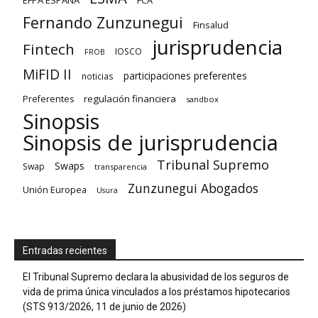
EFPA ESPAÑA
FCA
Fernando Zunzunegui
Finsalud
jurisprudencia
Fintech
IOSCO
FROB
MiFID II
participaciones preferentes
noticias
regulación financiera
Preferentes
sandbox
Sinopsis
Sinopsis de jurisprudencia
Tribunal Supremo
Swaps
Swap
transparencia
Zunzunegui Abogados
Unión Europea
Usura
Entradas recientes
El Tribunal Supremo declara la abusividad de los seguros de
vida de prima única vinculados a los préstamos hipotecarios
(STS 913/2026, 11 de junio de 2026)