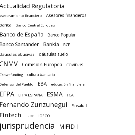
Actualidad Regulatoria
Asesores financieros
asesoramiento financiero
banca
Banco Central Europeo
Banco de España
Banco Popular
Banco Santander
Bankia
BCE
cláusulas suelo
cláusulas abusivas
CNMV
Comisión Europea
COVID-19
cultura bancaria
Crowdfunding
EBA
Defensor del Pueblo
educación financiera
EFPA
ESMA
EFPA ESPAÑA
FCA
Fernando Zunzunegui
Finsalud
Fintech
IOSCO
FROB
jurisprudencia
MiFID II