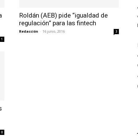
a
Roldán (AEB) pide “igualdad de
regulación” para las fintech
Redacción
-
16 junio, 2016
3
1
s
0