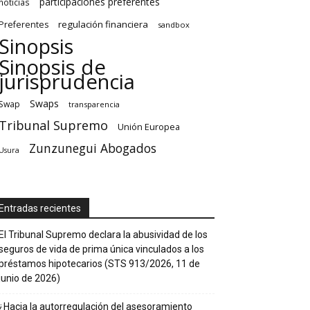
participaciones preferentes
noticias
regulación financiera
Preferentes
sandbox
Sinopsis
Sinopsis de
jurisprudencia
Swaps
Swap
transparencia
Tribunal Supremo
Unión Europea
Zunzunegui Abogados
Usura
Entradas recientes
El Tribunal Supremo declara la abusividad de los
seguros de vida de prima única vinculados a los
préstamos hipotecarios (STS 913/2026, 11 de
junio de 2026)
¿Hacia la autorregulación del asesoramiento