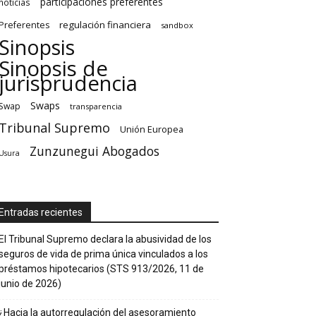
participaciones preferentes
noticias
regulación financiera
Preferentes
sandbox
Sinopsis
Sinopsis de
jurisprudencia
Swaps
Swap
transparencia
Tribunal Supremo
Unión Europea
Zunzunegui Abogados
Usura
Entradas recientes
El Tribunal Supremo declara la abusividad de los
seguros de vida de prima única vinculados a los
préstamos hipotecarios (STS 913/2026, 11 de
junio de 2026)
¿Hacia la autorregulación del asesoramiento