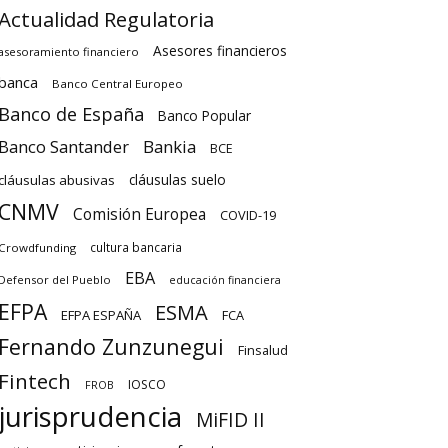
Actualidad Regulatoria
Asesores financieros
asesoramiento financiero
banca
Banco Central Europeo
Banco de España
Banco Popular
Banco Santander
Bankia
BCE
cláusulas suelo
cláusulas abusivas
CNMV
Comisión Europea
COVID-19
cultura bancaria
Crowdfunding
EBA
Defensor del Pueblo
educación financiera
EFPA
ESMA
EFPA ESPAÑA
FCA
Fernando Zunzunegui
Finsalud
Fintech
IOSCO
FROB
jurisprudencia
MiFID II