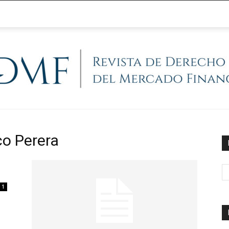
@RegFinanciera
co Perera
1