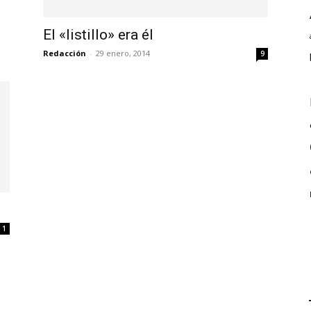
El «listillo» era él
Redacción
-
29 enero, 2014
9
1