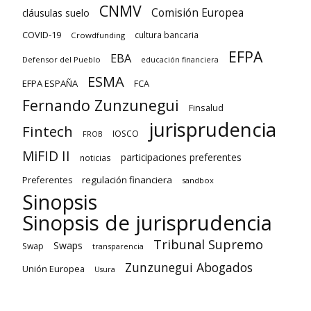
CNMV
Comisión Europea
cláusulas suelo
COVID-19
cultura bancaria
Crowdfunding
EFPA
EBA
Defensor del Pueblo
educación financiera
ESMA
EFPA ESPAÑA
FCA
Fernando Zunzunegui
Finsalud
jurisprudencia
Fintech
IOSCO
FROB
MiFID II
participaciones preferentes
noticias
regulación financiera
Preferentes
sandbox
Sinopsis
Sinopsis de jurisprudencia
Tribunal Supremo
Swaps
Swap
transparencia
Zunzunegui Abogados
Unión Europea
Usura