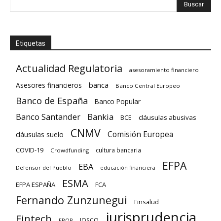
Etiquetas
Actualidad Regulatoria
asesoramiento financiero
banca
Asesores financieros
Banco Central Europeo
Banco de España
Banco Popular
Banco Santander
Bankia
cláusulas abusivas
BCE
CNMV
Comisión Europea
cláusulas suelo
COVID-19
cultura bancaria
Crowdfunding
EFPA
EBA
Defensor del Pueblo
educación financiera
ESMA
EFPA ESPAÑA
FCA
Fernando Zunzunegui
Finsalud
jurisprudencia
Fintech
IOSCO
FROB