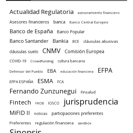
Actualidad Regulatoria
asesoramiento financiero
banca
Asesores financieros
Banco Central Europeo
Banco de España
Banco Popular
Banco Santander
Bankia
cláusulas abusivas
BCE
CNMV
Comisión Europea
cláusulas suelo
COVID-19
cultura bancaria
Crowdfunding
EFPA
EBA
Defensor del Pueblo
educación financiera
ESMA
EFPA ESPAÑA
FCA
Fernando Zunzunegui
Finsalud
jurisprudencia
Fintech
IOSCO
FROB
MiFID II
participaciones preferentes
noticias
regulación financiera
Preferentes
sandbox
Sinopsis