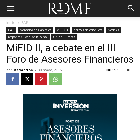
Inicio
EAFI
EAFI
Mercados de Capitales
MIFID II
normas de conducta
Noticias
responsabilidad de la banca
Unión Europea
MiFID II, a debate en el III
Foro de Asesores Financieros
por
Redacción
-
30 mayo, 2016
1579
0