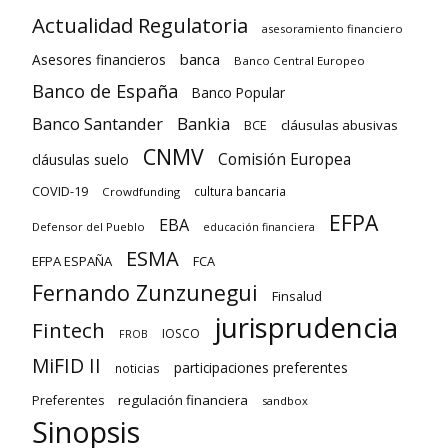
Actualidad Regulatoria
asesoramiento financiero
banca
Asesores financieros
Banco Central Europeo
Banco de España
Banco Popular
Banco Santander
Bankia
cláusulas abusivas
BCE
CNMV
Comisión Europea
cláusulas suelo
COVID-19
cultura bancaria
Crowdfunding
EFPA
EBA
Defensor del Pueblo
educación financiera
ESMA
EFPA ESPAÑA
FCA
Fernando Zunzunegui
Finsalud
jurisprudencia
Fintech
IOSCO
FROB
MiFID II
participaciones preferentes
noticias
regulación financiera
Preferentes
sandbox
Sinopsis