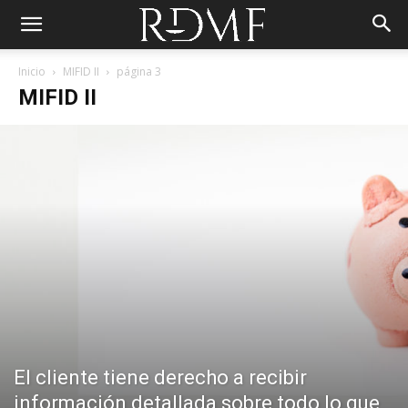
Inicio
MIFID II
página 3
MIFID II
El cliente tiene derecho a recibir
información detallada sobre todo lo que