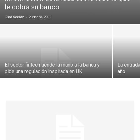
le cobra su banco
Redacción
-
2 enero, 2019
El sector fintech tiende la mano a la banca y
La entrada
pide una regulación inspirada en UK
año