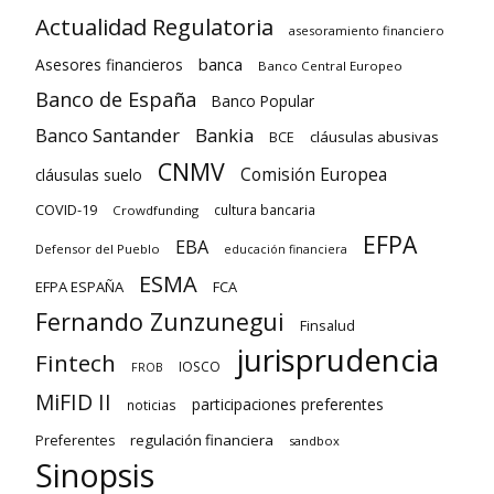
Actualidad Regulatoria
asesoramiento financiero
banca
Asesores financieros
Banco Central Europeo
Banco de España
Banco Popular
Banco Santander
Bankia
cláusulas abusivas
BCE
CNMV
Comisión Europea
cláusulas suelo
COVID-19
cultura bancaria
Crowdfunding
EFPA
EBA
Defensor del Pueblo
educación financiera
ESMA
EFPA ESPAÑA
FCA
Fernando Zunzunegui
Finsalud
jurisprudencia
Fintech
IOSCO
FROB
MiFID II
participaciones preferentes
noticias
regulación financiera
Preferentes
sandbox
Sinopsis